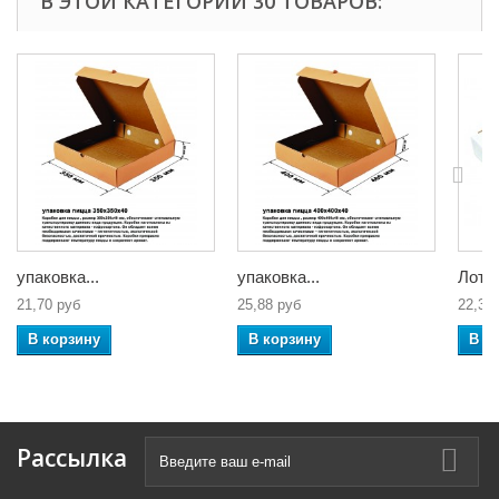
В ЭТОЙ КАТЕГОРИИ 30 ТОВАРОВ:
упаковка...
упаковка...
Лоток
21,70 руб
25,88 руб
22,32
В корзину
В корзину
В к
Рассылка