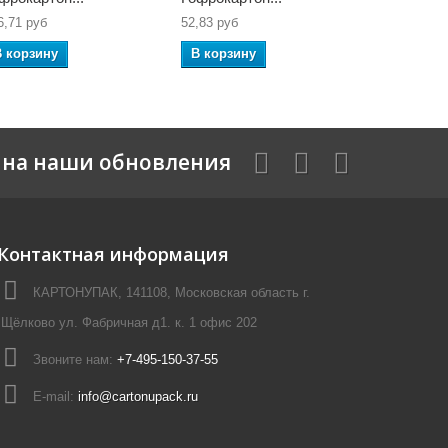
6,71 руб
52,83 руб
94,07 руб
В корзину
В корзину
В корзин
на наши обновления
Контактная информация
КАРТОНУПАК, 141108, Московская область г.
Щёлково ул. Фабричная д1. к. 1 офис 202
Звоните нам:
+7-495-150-37-55
E-mail:
info@cartonupack.ru