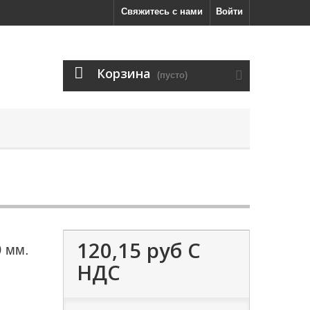
Свяжитесь с нами
Войти
Корзина
(пусто)
120,15 руб
С
0 мм.
НДС