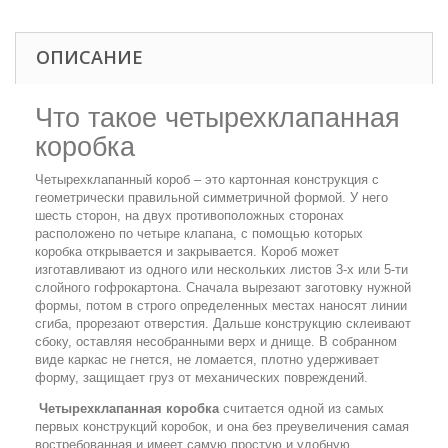
ОПИСАНИЕ
Что такое четырехклапанная
коробка
Четырехклапанный короб – это картонная конструкция с
геометрически правильной симметричной формой. У него
шесть сторон, на двух противоположных сторонах
расположено по четыре клапана, с помощью которых
коробка открывается и закрывается. Короб может
изготавливают из одного или нескольких листов 3-х или 5-ти
слойного гофрокартона. Сначала вырезают заготовку нужной
формы, потом в строго определенных местах наносят линии
сгиба, прорезают отверстия. Дальше конструкцию склеивают
сбоку, оставляя несобранными верх и днище. В собранном
виде каркас не гнется, не ломается, плотно удерживает
форму, защищает груз от механических повреждений.
Четырехклапанная коробка
считается одной из самых
первых конструкций коробок, и она без преувеличения самая
востребованная и имеет самую простую и удобную