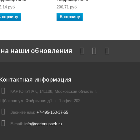
6,14 руб
296,71 руб
52,83 руб
В корзину
В корзину
В корзин
на наши обновления
Контактная информация
КАРТОНУПАК, 141108, Московская область г.
Щёлково ул. Фабричная д1. к. 1 офис 202
Звоните нам:
+7-495-150-37-55
E-mail:
info@cartonupack.ru