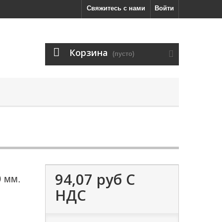
Свяжитесь с нами
Войти
Корзина
(пусто)
94,07 руб
С
0 мм.
НДС